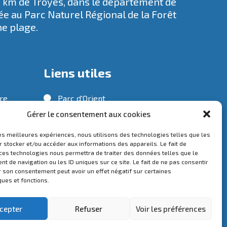
5 km de Troyes, dans le département de
rée au
Parc Naturel Régional de la Forêt
ne plage.
Liens utiles
tre
Parc d'Orient
Gérer le consentement aux cookies
Troyes Champagne Métropole
Préfecture de l'Aube
e
les meilleures expériences, nous utilisons des technologies telles que les
 stocker et/ou accéder aux informations des appareils. Le fait de
Service public
 ces technologies nous permettra de traiter des données telles que le
 de navigation ou les ID uniques sur ce site. Le fait de ne pas consentir
snil
r son consentement peut avoir un effet négatif sur certaines
ques et fonctions.
cepter
Refuser
Voir les préférences
entions légales