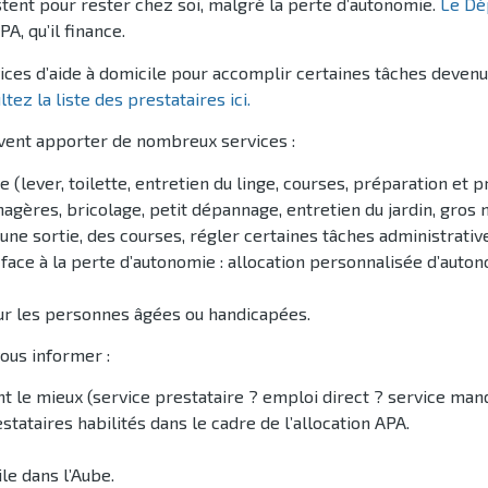
stent pour rester chez soi, malgré la perte d’autonomie.
Le Dé
A, qu’il finance.
ces d’aide à domicile pour accomplir certaines tâches devenues
tez la liste des prestataires ici.
uvent apporter de nombreux services :
e (lever, toilette, entretien du linge, courses, préparation et 
agères, bricolage, petit dépannage, entretien du jardin, gros
e sortie, des courses, régler certaines tâches administrative
face à la perte d’autonomie : allocation personnalisée d’auton
our les personnes âgées ou handicapées.
ous informer :
t le mieux (service prestataire ? emploi direct ? service mand
stataires habilités dans le cadre de l’allocation APA.
ile dans l’Aube.