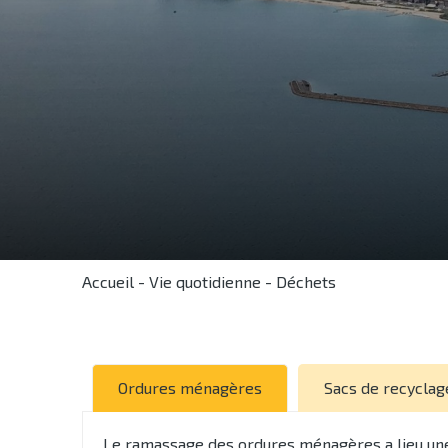
Accueil
-
Vie quotidienne
-
Déchets
Ordures ménagères
Sacs de recyclag
Le ramassage des ordures ménagères a lieu une 