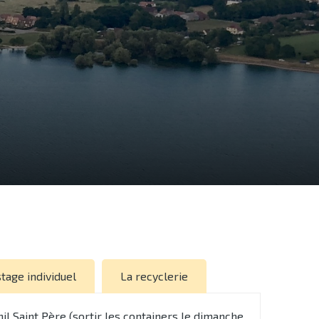
age individuel
La recyclerie
l Saint Père (sortir les containers le dimanche