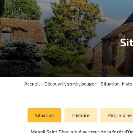
Si
Accueil
-
Découvrir, sortir, bouger
-
Situation, hist
Situation
Histoire
Patrimoine
Mesnil Saint Père, situé au cœur de la forêt d’Or