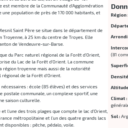
Donn
mune est membre de la Communauté d’Agglomération
ne population de près de 170 000 habitants, et
Région 
Départ
Mesnil Saint Père se situe dans le département de
Arrondi
n Troyenne, à 25 km du centre de Troyes. Elle
canton de Vendeuvre-sur-Barse.
Interco
(81 com
 du Parc naturel régional de la Forêt d’Orient,
mprise du Lac de la Forêt d’Orient. La commune
Superfic
la région troyenne mais aussi de la notoriété
régional de la Forêt d’Orient.
Densité
 nécessaires : école (85 élèves) et des services
Altitude
e postale communale, un complexe sportif, une
Climat :
ne saison culturelle.
générale
et l’une des trois plages que compte le lac d’Orient,
Sol :
Arg
 France métropolitaine et l’un des quatre grands lacs
t disponibles : pêche, pédalo, voile.