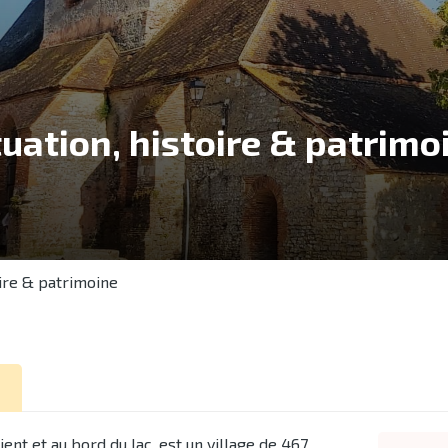
tuation, histoire & patrimo
oire & patrimoine
ient et au bord du lac, est un village de 467