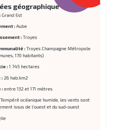
ées géographique
:
Grand Est
ement :
Aube
ssement :
Troyes
mmunalité :
Troyes Champagne Métropole
munes, 170 habitants)
ie :
1 745 hectares
 :
26 hab.km2
 :
entre 132 et 171 mètres
Tempéré océanique humide, les vents sont
ment issus de l’ouest et du sud-ouest
ile