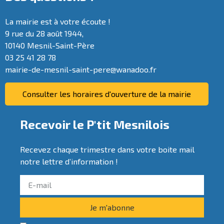
La mairie est à votre écoute !
9 rue du 28 août 1944,
10140 Mesnil-Saint-Père
03 25 41 28 78
mairie-de-mesnil-saint-pere@wanadoo.fr
Consulter les horaires d'ouverture de la mairie
Recevoir le P'tit Mesnilois
Recevez chaque trimestre dans votre boite mail
notre lettre d’information !
Je m'abonne