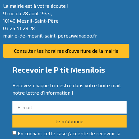
La mairie est à votre écoute !
9 rue du 28 août 1944,
10140 Mesnil-Saint-Père
03 25 41 28 78
mairie-de-mesnil-saint-pere@wanadoo.fr
Consulter les horaires d'ouverture de la mairie
Recevoir le P'tit Mesnilois
Recevez chaque trimestre dans votre boite mail
notre lettre d’information !
Je m'abonne
En cochant cette case j’accepte de recevoir la