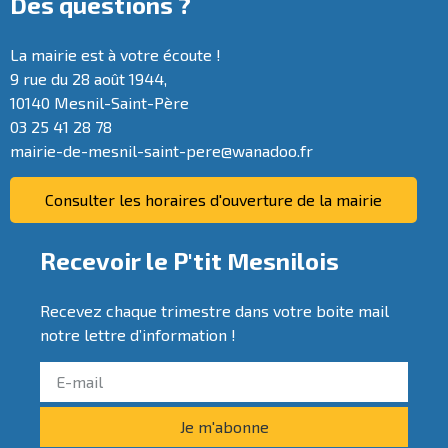
Des questions ?
La mairie est à votre écoute !
9 rue du 28 août 1944,
10140 Mesnil-Saint-Père
03 25 41 28 78
mairie-de-mesnil-saint-pere@wanadoo.fr
Consulter les horaires d'ouverture de la mairie
Recevoir le P'tit Mesnilois
Recevez chaque trimestre dans votre boite mail
notre lettre d’information !
Je m'abonne