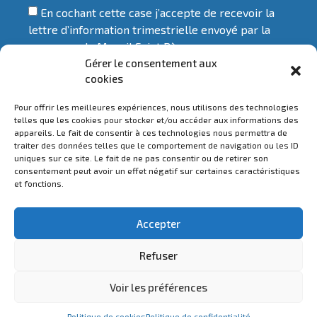
En cochant cette case j’accepte de recevoir la
lettre d’information trimestrielle envoyé par la
commune de Mesnil Saint Père
Gérer le consentement aux
Liens utiles
cookies
Pour offrir les meilleures expériences, nous utilisons des technologies
Parc d'Orient
telles que les cookies pour stocker et/ou accéder aux informations des
appareils. Le fait de consentir à ces technologies nous permettra de
Troyes Champagne Métropole
traiter des données telles que le comportement de navigation ou les ID
uniques sur ce site. Le fait de ne pas consentir ou de retirer son
Préfecture de l'Aube
consentement peut avoir un effet négatif sur certaines caractéristiques
et fonctions.
Service public
Accepter
Refuser
Copyright © Mesnil Saint Père – Conception et réalisation
Voir les préférences
Margot Cartier
–
Mentions légales
Politique de cookies
Politique de confidentialité