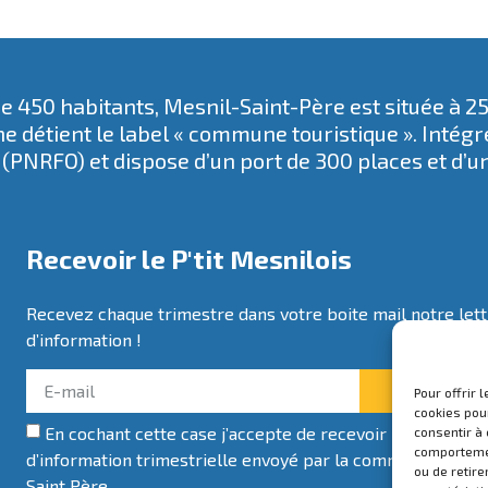
 450 habitants, Mesnil-Saint-Père est située à 2
e détient le label « commune touristique ». Intég
(PNRFO) et dispose d’un port de 300 places et d’u
Recevoir le P'tit Mesnilois
Recevez chaque trimestre dans votre boite mail notre let
d’information !
Je m'abonn
Pour offrir 
cookies pour
En cochant cette case j’accepte de recevoir la lettre
consentir à
comportement
d’information trimestrielle envoyé par la commune de Me
ou de retire
Saint Père