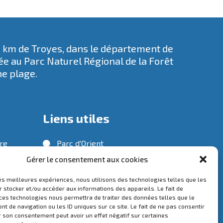
5 km de Troyes, dans le département de
rée au
Parc Naturel Régional de la Forêt
ne plage.
Liens utiles
tre
Parc d'Orient
Gérer le consentement aux cookies
Troyes Champagne Métropole
Préfecture de l'Aube
e
les meilleures expériences, nous utilisons des technologies telles que les
 stocker et/ou accéder aux informations des appareils. Le fait de
Service public
 ces technologies nous permettra de traiter des données telles que le
 de navigation ou les ID uniques sur ce site. Le fait de ne pas consentir
snil
r son consentement peut avoir un effet négatif sur certaines