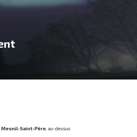
ent
e
Mesnil-Saint-Père
, au-dessus